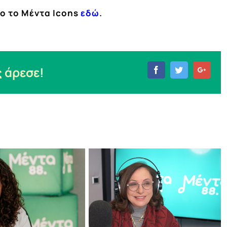
ο το Μέντα Icons
εδώ
.
 άρεσε!
Facebook
Twitter
Goog