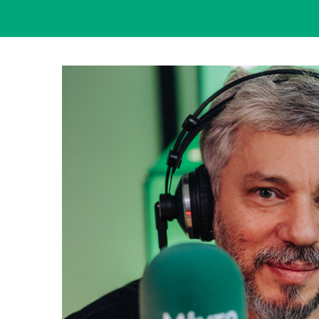
View
Larger
Image