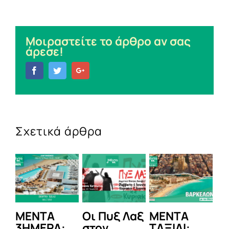
Μοιραστείτε το άρθρο αν σας
άρεσε!
Facebook
Twitter
Google+
Σχετικά άρθρα
ΜΕΝΤΑ
Οι Πυξ Λαξ
ΜΕΝΤΑ
Το
3ΗΜΕΡΑ:
στον
ΤΑΞΙΔΙ:
Li