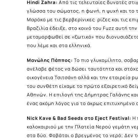
Hindi
Zahra
:
Από τις τελευταίες δυνατές στι
γλώσσα του σώματος, η φωνή, η ψυχή και το τ
Μαρόκο με τις βερβερίνικες ρίζες και τις επ
Βραζιλία έδειξε, στο κοινό του Fuzz αυτή τη
μεταμορφωθεί σε «ξωτικό» που διονυσιάζετα
που λέμε και στα ελληνικά.
Μανώλης Πάππος:
Το πιο γλυκομίλητο, σοβα
ανέλαβε φέτος να δώσει ταυτότητα και στόχο
οικογένεια Τσιτσάνη αλλά και την εταιρεία p
του συνθέτη είχαμε το πρώτο εξαιρετικό δε
Αθηνών. Η επιλογή της Δήμητρας Γαλάνης κα
ένας ακόμη λόγος για το άκρως επιτυχημένο
Nick Kave & Bad Seeds
στο
Eject Festival:
H 
καλοκαιριού με την Πλατεία Νερού γεμάτη νε
στα δύο. Φοβάται ο βρεγμένος το νερό; Δεν τ