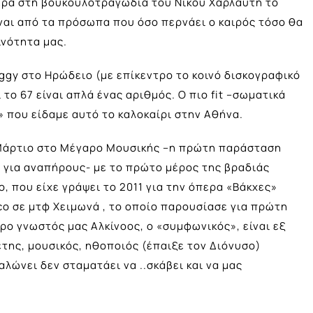
ερα στη βουκουλοτραγωδία του Νίκου Χαρλαύτη το
ίναι από τα πρόσωπα που όσο περνάει ο καιρός τόσο θα
ινότητα μας.
ggy στο Ηρώδειο (με επίκεντρο το κοινό δισκογραφικό
το 67 είναι απλά ένας αριθμός. Ο πιο fit –σωματικά
» που είδαμε αυτό το καλοκαίρι στην Αθήνα.
άρτιο στο Μέγαρο Μουσικής –η πρώτη παράσταση
 για αναπήρους- με το πρώτο μέρος της βραδιάς
 που είχε γράψει το 2011 για την όπερα «Βάκχες»
o σε μτφ Χειμωνά , το οποίο παρουσίασε για πρώτη
ρο γνωστός μας Αλκίνοος, ο «συμφωνικός», είναι εξ
της, μουσικός, ηθοποιός (έπαιξε τον Διόνυσο)
λώνει δεν σταματάει να ..σκάβει και να μας