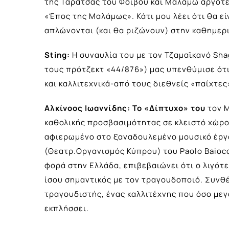
της Ταράτσας του Φοίβου και Μαλάμω αργότ
«Έπος της Μαλάμως». Κάτι μου λέει ότι θα ε
απλώνονται (και θα ριζώνουν) στην καθημερ
Sting
:
Η συναυλία του με τον Τζαμαϊκανό Sha
τους πρότζεκτ «44/876») μας υπενθύμισε ότι 
και καλλιτεχνικά-από τους διεθνείς «παίχτες
Αλκίνοος Ιωαννίδης: Το «Δίπτυχο» του
τον Μ
καθολικής προσβασιμότητας σε κλειστό χώρο
αφιερωμένο στο ξαναδουλεμένο μουσικό έργο,
(Θεατρ.Οργανισμός Κύπρου) του Paolo Baiocc
φορά στην Ελλάδα, επιβεβαιώνει ότι ο λιγότε
ίσου σημαντικός με τον τραγουδοποιό. Συνθέ
τραγουδιστής, ένας καλλιτέχνης που όσο μεγα
εκπλήσσει.