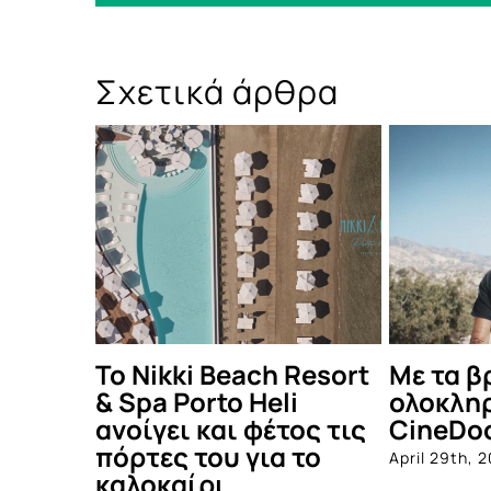
Σχετικά άρθρα
Δες τι έγινε στο
Οι Πυξ 
καλοκαιρινό Μέντα
Θέατρο
Πάρτυ!
June 4th, 2
July 12th, 2025