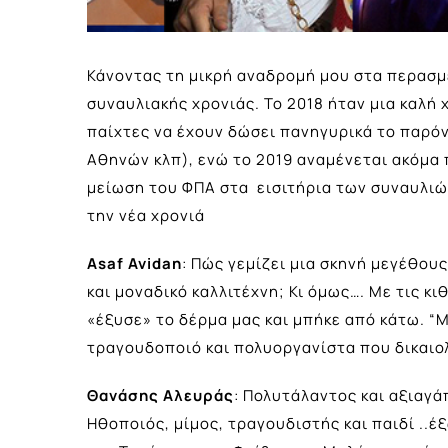
Κάνοντας τη μικρή αναδρομή μου στα περασμ
συναυλιακής χρονιάς. Το 2018 ήταν μια καλή χ
παίχτες να έχουν δώσει πανηγυρικά το παρόν
Αθηνών κλπ), ενώ το 2019 αναμένεται ακόμα 
μείωση του ΦΠΑ στα εισιτήρια των συναυλιών
την νέα χρονιά
Asaf
Avidan
: Πώς γεμίζει μια σκηνή μεγέθο
και μοναδικό καλλιτέχνη; Κι όμως…. Με τις κι
«έξυσε» το δέρμα μας και μπήκε από κάτω. “M
τραγουδοποιό και πολυοργανίστα που δικαιο
Θανάσης Αλε
υ
ράς
: Πολυτάλαντος και αξιαγ
Ηθοποιός, μίμος, τραγουδιστής και παιδί ..έ