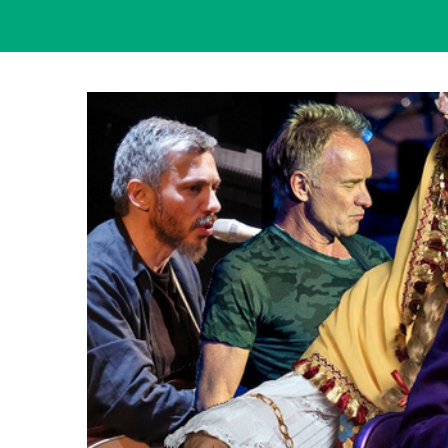
View
Larger
Image