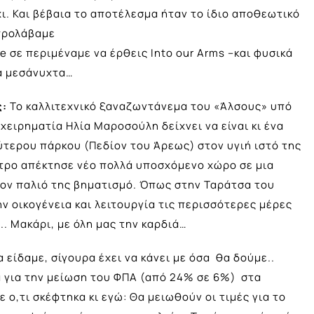
ι. Και βέβαια το αποτέλεσμα ήταν το ίδιο αποθεωτικό
 προλάβαμε
ee σε περιμέναμε να έρθεις Into our Arms –και φυσικά
τα μεσάνυχτα…
ς:
Το καλλιτεχνικό ξαναζωντάνεμα του «Άλσους» υπό
χειρηματία Ηλία Μαροσούλη δείχνει να είναι κι ένα
ύτερου πάρκου (Πεδίον του Άρεως) στον υγιή ιστό της
έντρο απέκτησε νέο πολλά υποσχόμενο χώρο σε μια
 τον παλιό της βηματισμό. Όπως στην Ταράτσα του
ν οικογένεια και λειτουργία τις περισσότερες μέρες
. Μακάρι, με όλη μας την καρδιά…
α είδαμε, σίγουρα έχει να κάνει με όσα θα δούμε..
 για την μείωση του ΦΠΑ (από 24% σε 6%) στα
 ο,τι σκέφτηκα κι εγώ: Θα μειωθούν οι τιμές για το