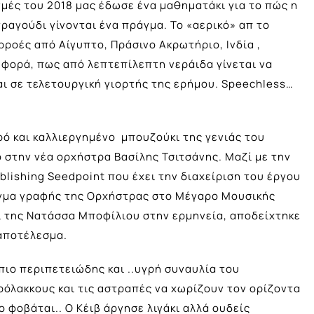
γμές του 2018 μας έδωσε ένα μαθηματάκι για το πώς η
ραγούδι γίνονται ένα πράγμα. Το «αερικό» απ το
ιρροές από Αίγυπτο, Πράσινο Ακρωτήριο, Ινδία ,
ν φορά, πως από λεπτεπίλεπτη νεράιδα γίνεται να
ι σε τελετουργική γιορτής της ερήμου. Speechless…
ρό και καλλιεργημένο μπουζούκι της γενιάς του
 στην νέα ορχήστρα Βασίλης Τσιτσάνης. Μαζί με την
ublishing Seedpoint που έχει την διαχείριση του έργου
ίγμα γραφής της Ορχήστρας στο Μέγαρο Μουσικής
ι της Νατάσσα Μποφίλιου στην ερμηνεία, αποδείχτηκε
 αποτέλεσμα.
πιο περιπετειώδης και ..υγρή συναυλία του
ρόλακκους και τις αστραπές να χωρίζουν τον ορίζοντα
ο φοβάται.. Ο Κέιβ άργησε λιγάκι αλλά ουδείς