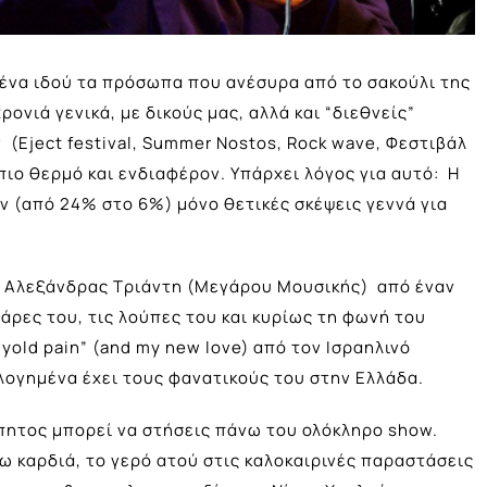
ένα ιδού τα πρόσωπα που ανέσυρα από το σακούλι της
ρονιά γενικά, με δικούς μας, αλλά και “διεθνείς”
 (Εject festival, Summer Nostos, Rock wave, Φεστιβάλ
πιο θερμό και ενδιαφέρον. Υπάρχει λόγος για αυτό: Η
 (από 24% στο 6%) μόνο θετικές σκέψεις γεννά για
υς Αλεξάνδρας Τριάντη (Μεγάρου Μουσικής) από έναν
θάρες του, τις λούπες του και κυρίως τη φωνή του
yold pain” (and my new love) από τον Ισραηλινό
λογημένα έχει τους φανατικούς του στην Ελλάδα.
άπητος μπορεί να στήσεις πάνω του ολόκληρο show.
ξω καρδιά, το γερό ατού στις καλοκαιρινές παραστάσεις