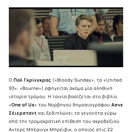
View
Larger
Image
O
Πολ Γκρίνγκρας
(«Bloody Sunday», το «United
93», «Bourne») αφηγείται ακόμα μία αληθινή
ιστορία τρόμου. Η ταινία βασίζεται στο βιβλίο
«
One of Us
» του Νορβηγού δημοσιογράφου
Ασνε
Σέιερσταντ
και ξεδιπλώνει τα γεγονότα γύρω
από την τρομοκρατική επίθεση του ακροδεξιού
Αντερς Μπέρινγκ Μπρέιβικ, ο οποίος στις 22