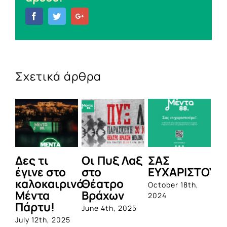
Facebook
Twitter
Google+
Σχετικά άρθρα
Δες τι
Οι Πυξ Λαξ
ΣΑΣ
BI
έγινε στο
στο
ΕΥΧΑΡΙΣΤΟΥΜ
1η
καλοκαιρινό
Θέατρο
ο
October 18th,
Μέντα
Βράχων
σ
2024
Πάρτυ!
πρ
June 4th, 2025
απ
July 12th, 2025