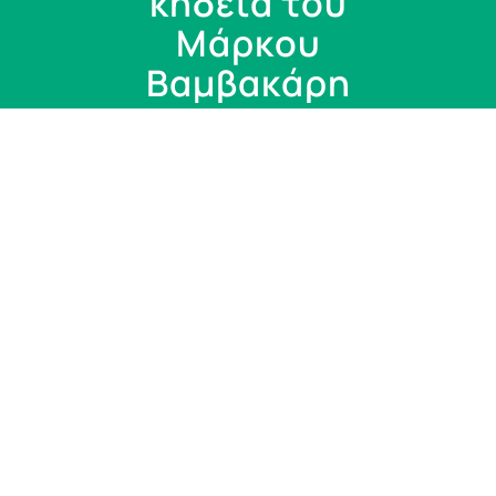
κηδεία του
Μάρκου
Bαμβακάρη