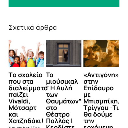
Σχετικά άρθρα
Tο σχολείο
Το
«Αντιγόνη»
Όλη
που στα
μιούσικαλ
στην
Αθή
διαλείμματα
” Η Αυλή
Επίδαυρο
Σκη
παίζει
των
με
εκδ
Vivaldi,
Θαυμάτων”
Μπισμπίκη,
της
Μότσαρτ
στο
Τρίγγου -Τι
εβδ
και
Θέατρο
θα δούμε
απο
Χατζηδάκι!
Παλλάς |
την
Δήμ
Κερδίστε
ερχόμενη
Αθη
November 16th,