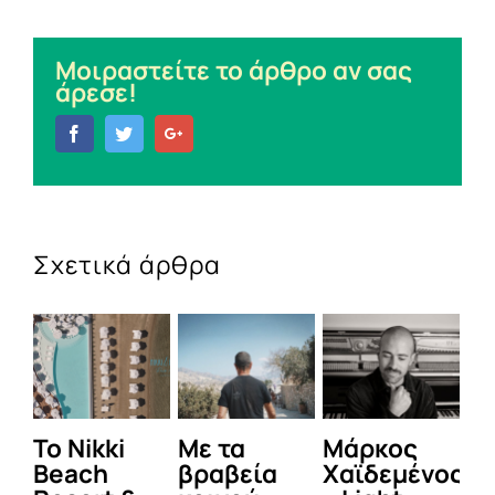
Μοιραστείτε το άρθρο αν σας
άρεσε!
Facebook
Twitter
Google+
Σχετικά άρθρα
To Nikki
Με τα
Μάρκος
Δε
Beach
βραβεία
Χαϊδεμένος
έγ