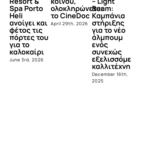
Resort &
κοινού,
– Light
κα
Spa Porto
ολοκληρώνεται
Beam:
Μ
Heli
το CineDoc
Καμπάνια
Π
ανοίγει και
στήριξης
April 29th, 2026
Jul
φέτος τις
για το νέο
πόρτες του
άλμπουμ
για το
ενός
καλοκαίρι
συνεχώς
εξελισσόμενο
June 3rd, 2026
καλλιτέχνη
December 16th,
2025