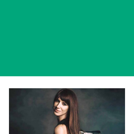
View
Larger
Image