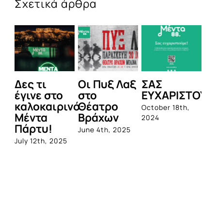
Σχετικά άρθρα
Δες τι
Οι Πυξ Λαξ
ΣΑΣ
BI
έγινε στο
στο
ΕΥΧΑΡΙΣΤΟΥΜ
1η
καλοκαιρινό
Θέατρο
ο
October 18th,
Μέντα
Βράχων
σ
2024
Πάρτυ!
πρ
June 4th, 2025
απ
July 12th, 2025
Q
Jun