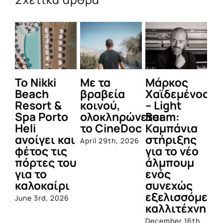
To Nikki
Με τα
Μάρκος
Δε
Beach
βραβεία
Χαϊδεμένος
έγ
Resort &
κοινού,
– Light
κα
Spa Porto
ολοκληρώνεται
Beam:
Μ
Heli
το CineDoc
Καμπάνια
Π
ανοίγει και
στήριξης
April 29th, 2026
Jul
φέτος τις
για το νέο
πόρτες του
άλμπουμ
για το
ενός
καλοκαίρι
συνεχώς
εξελισσόμενο
June 3rd, 2026
καλλιτέχνη
December 16th,