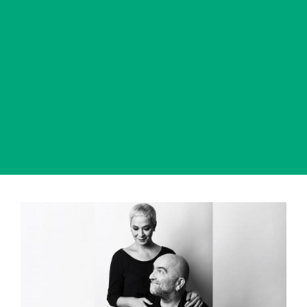
View
Larger
Image