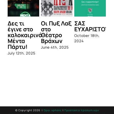
Δες τι
Οι Πυξ Λαξ
ΣΑΣ
BI
έγινε στο
στο
ΕΥΧΑΡΙΣΤΟΥΜ
1η
καλοκαιρινό
Θέατρο
ο
October 18th,
Μέντα
Βράχων
σ
2024
Πάρτυ!
πρ
June 4th, 2025
απ
July 12th, 2025
Q
Jun
© Copyright
2026 |
Όροι χρήσης
|
Προστασία προσωπικών