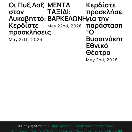
Οι Πυξ Λαξ
ΜΕΝΤΑ
Κερδίστε
M
στον
ΤΑΞΙΔΙ:
προσκλήσεις
LI
Λυκαβηττό:
ΒΑΡΚΕΛΩΝΗ
για την
Μ
Κερδίστε
παράσταση
Π
May 22nd, 2026
προσκλήσεις
“Ο
Apr
Βυσσινόκηπο
May 27th, 2026
Εθνικό
Θέατρο
May 2nd, 2026
© Copyright
2026 |
Όροι χρήσης
|
Προστασία προσωπικών
δεδομένων
|
Πολιτική Χρήσης Cookies
|
Όροι διαγωνισμών Mέντα 88