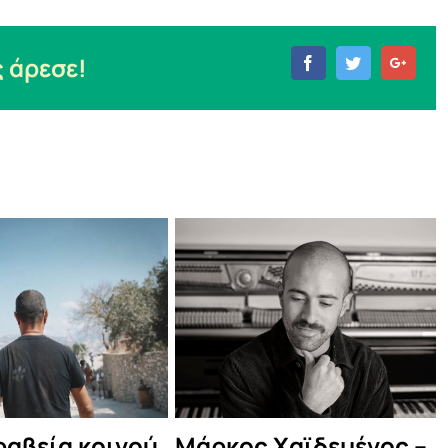
 άρεσε!
Facebook
Twitter
Goog
α κοινού,
Μάρκος Χαϊδεμένος –
Δες τ