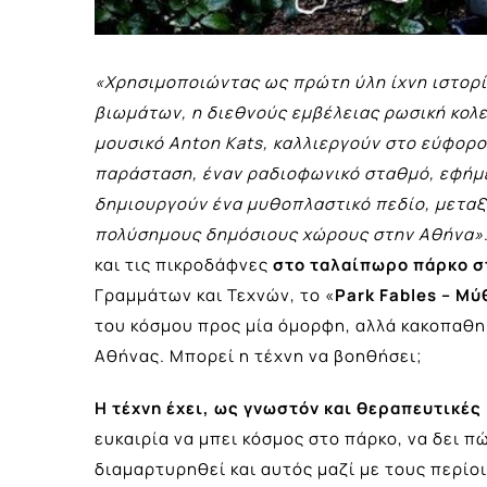
«Χρησιμοποιώντας ως πρώτη ύλη ίχνη ιστορί
βιωμάτων, η διεθνούς εμβέλειας ρωσική κολεκ
μουσικό Anton Kats, καλλιεργούν στο εύφορο
παράσταση, έναν ραδιοφωνικό σταθμό, εφήμε
δημιουργούν ένα μυθοπλαστικό πεδίο, μεταξύ
πολύσημους δημόσιους χώρους στην Αθήνα»
και τις πικροδάφνες
στο ταλαίπωρο πάρκο σ
Γραμμάτων και Τεχνών, τo «
Park Fables – Μύ
του κόσμου προς μία όμορφη, αλλά κακοπαθη
Αθήνας. Μπορεί η τέχνη να βοηθήσει;
Η τέχνη έχει, ως γνωστόν και θεραπευτικές
ευκαιρία να μπει κόσμος στο πάρκο, να δει πώ
διαμαρτυρηθεί και αυτός μαζί με τους περίοι