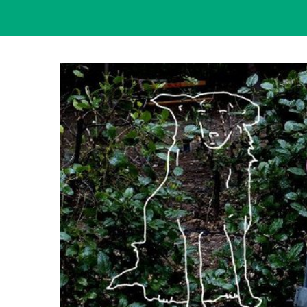
View
Larger
Image