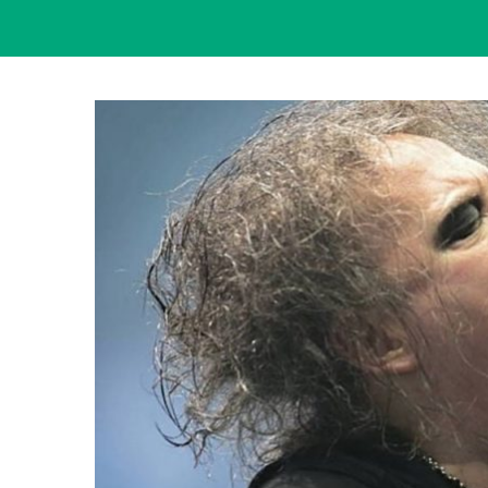
View
Larger
Image