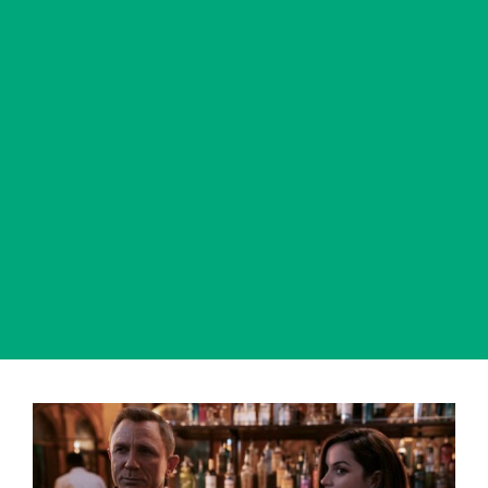
View
Larger
Image