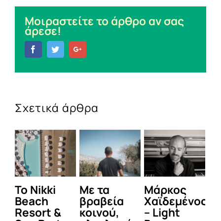
Μοιραστείτε το άρθρο αν σας
άρεσε!
Facebook
Twitter
Google+
Σχετικά άρθρα
To Nikki
Με τα
Μάρκος
Δε
Beach
βραβεία
Χαϊδεμένος
έγ
Resort &
κοινού,
– Light
κα