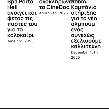
Spa Porto
ολοκληρώνεται
Beam:
Μ
Heli
το CineDoc
Καμπάνια
Π
ανοίγει και
στήριξης
April 29th, 2026
Jul
φέτος τις
για το νέο
πόρτες του
άλμπουμ
για το
ενός
καλοκαίρι
συνεχώς
εξελισσόμενο
June 3rd, 2026
καλλιτέχνη
December 16th,
2025