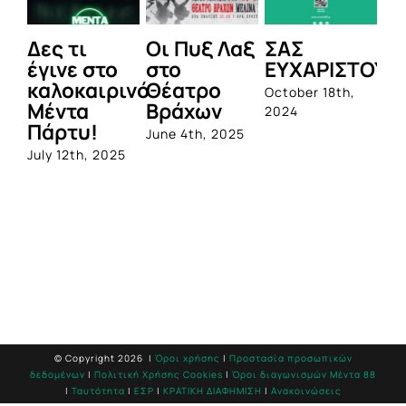
Δες τι
Οι Πυξ Λαξ
ΣΑΣ
BI
έγινε στο
στο
ΕΥΧΑΡΙΣΤΟΥΜ
1η
καλοκαιρινό
Θέατρο
ο
October 18th,
Μέντα
Βράχων
σ
2024
Πάρτυ!
πρ
June 4th, 2025
απ
July 12th, 2025
Q
Jun
© Copyright
2026 |
Όροι χρήσης
|
Προστασία προσωπικών
δεδομένων
|
Πολιτική Χρήσης Cookies
|
Όροι διαγωνισμών Mέντα 88
|
Ταυτότητα
|
ΕΣΡ
|
ΚΡΑΤΙΚΗ ΔΙΑΦΗΜΙΣΗ
|
Ανακοινώσεις