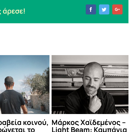
 άρεσε!
Facebook
Twitter
Goog
νού,
Μάρκος Χαϊδεμένος –
Δες τι έγιν
Light Beam: Καμπάνια
καλοκαιρι