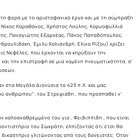
τη φορά με το αριστοφανικό έργο και με τη σύμπραξη
 Νίκος Καραθάνος, Χρήστος Λούλης, Καρυοφυλλιά
της, Παναγιώτης Εξαρχέας, Πάνος Παπαδόπουλος,
νδρουλιδάκη, Έμιλυ Κολιανδρή, Ελίνα Ρίζου) χρίζει
ις Νεφέλες, που έρχονται να κηρύξουν την
και την επιστροφή σε μια χαμένη πνευματικότητα, σ’
φώσεων.
 στα Μεγάλα Διονύσια το 423 π.Χ. και μας
ού ανθρώπου” ,του Στρεψιάδη , που προσπαθεί ν’
ν καλοαναθρεμμένο του γιο , Φειδιππίδη , που είναι
φροντιστήριο του Σωκράτη, ελπίζοντας ότι έτσι θα
 δικαστήριο γλιτώνοντας από τους δανειστές. Όταν