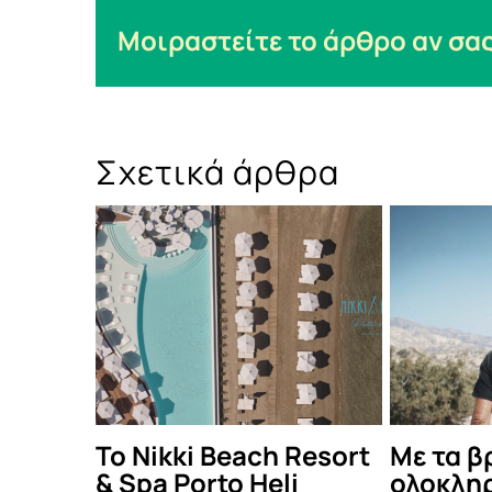
Μοιραστείτε το άρθρο αν σας
Σχετικά άρθρα
 Nikki Beach Resort
Με τα βραβεία κοι
pa Porto Heli
ολοκληρώνεται το