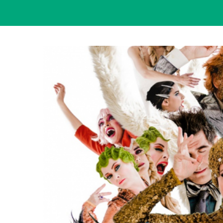
View
Larger
Image