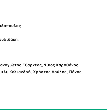
παδόπουλος
ουλιδάκη,
Παναγιώτης Εξαρχέας,Νίκος Καραθάνος,
μιλυ Κολιανδρή, Χρήστος Λούλης, Πάνος