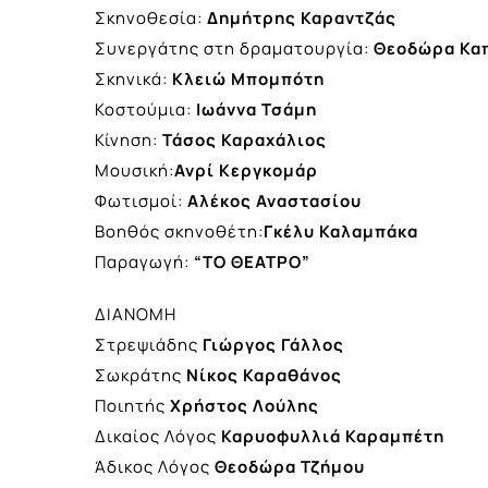
Σκηνοθεσία:
Δημήτρης Καραντζάς
Συνεργάτης στη δραματουργία:
Θεοδώρα Κα
Σκηνικά:
Κλειώ Μπομπότη
Κοστούμια:
Ιωάννα Τσάμη
Κίνηση:
Τάσος Καραχάλιος
Μουσική:
Ανρί Κεργκομάρ
Φωτισμοί:
Αλέκος Αναστασίου
Βοηθός σκηνοθέτη:
Γκέλυ Καλαμπάκα
Παραγωγή:
“ΤΟ ΘΕΑΤΡΟ”
ΔΙΑΝΟΜΗ
Στρεψιάδης
Γιώργος Γάλλος
Σωκράτης
Νίκος Καραθάνος
Ποιητής
Χρήστος Λούλης
Δικαίος Λόγος
Καρυοφυλλιά Καραμπέτη
Άδικος Λόγος
Θεοδώρα Τζήμου