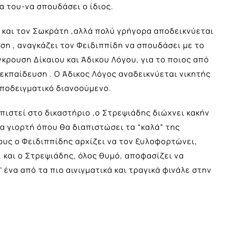
ία του-να σπουδάσει ο ίδιος.
 και τον Σωκράτη ,αλλά πολύ γρήγορα αποδεικνύεται
η , αναγκάζει τον Φειδιππίδη να σπουδάσει με το
κρουση Δίκαιου και Άδικου Λόγου, για το ποιος από
εκπαίδευση . Ο Άδικος Λόγος αναδεικνύεται νικητής
υποδειγματικό διανοούμενο.
πιστεί στο δικαστήριο ,ο Στρεψιάδης διώχνει κακήν
α γιορτή όπου θα διαπιστώσει τα “καλά” της
τους ο Φειδιππίδης αρχίζει να τον ξυλοφορτώνει,
 και ο Στρεψιάδης, όλος θυμό, αποφασίζει να
ένα από τα πιο αινιγματικά και τραγικά φινάλε στην