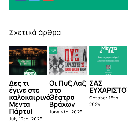
Σχετικά άρθρα
Δες τι
Οι Πυξ Λαξ
ΣΑΣ
BI
έγινε στο
στο
ΕΥΧΑΡΙΣΤΟΥΜ
1η
καλοκαιρινό
Θέατρο
ο
October 18th,
Μέντα
Βράχων
σ
2024
Πάρτυ!
πρ
June 4th, 2025
απ
July 12th, 2025
Q
Jun