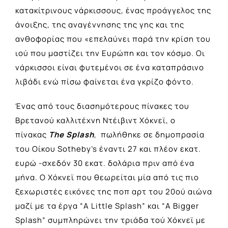
κατακίτρινους νάρκισσους, ένας προάγγελος της
άνοιξης, της αναγέννησης της γης και της
ανθοφορίας που «επελαύνει παρά την κρίση του
ιού που μαστίζει την Ευρώπη και τον κόσμο. Οι
νάρκισσοι είναι φυτεμένοι σε ένα καταπράσινο
λιβάδι ενώ πίσω φαίνεται ένα γκρίζο φόντο.
Ένας από τους διασημότερους πίνακες του
Βρετανού καλλιτέχνη Ντέιβιντ Χόκνεϊ, ο
πίνακας
The Splash
, πωλήθηκε σε δημοπρασία
του Οίκου Sotheby’s έναντι 27 και πλέον εκατ.
ευρώ -σχεδόν 30 εκατ. δολάρια πριν από ένα
μήνα. Ο Χόκνεϊ που θεωρείται μία από τις πιο
ξεχωριστές εικόνες της ποπ αρτ του 20ού αιώνα
μαζί με τα έργα “A Little Splash” και “A Bigger
Splash” συμπληρώνει την τριάδα τού Χόκνεϊ με