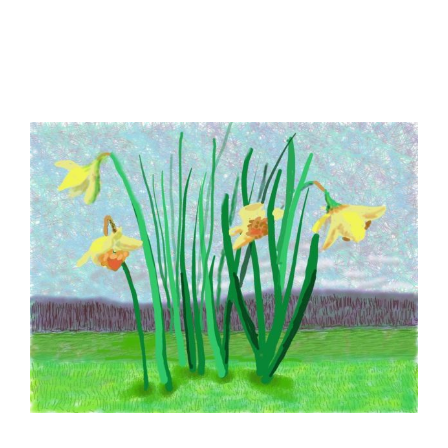
View
Larger
Image