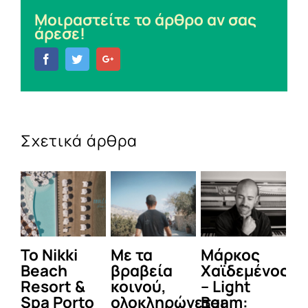
Μοιραστείτε το άρθρο αν σας
άρεσε!
Facebook
Twitter
Google+
Σχετικά άρθρα
To Nikki
Με τα
Μάρκος
Δε
Beach
βραβεία
Χαϊδεμένος
έγ
Resort &
κοινού,
– Light
κα
Spa Porto
ολοκληρώνεται
Beam:
Μ