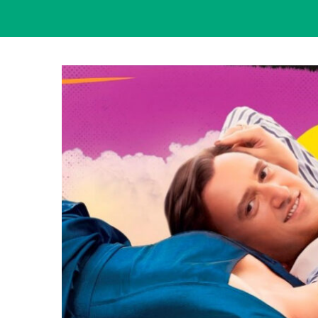
View
Larger
Image