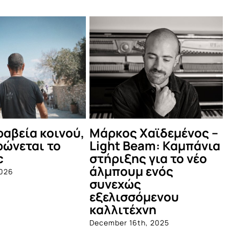
ος –
Δες τι έγινε στο
Οι Πυξ Λα
άνια
καλοκαιρινό Μέντα
Θέατρο Β
έο
Πάρτυ!
June 4th, 2025
July 12th, 2025