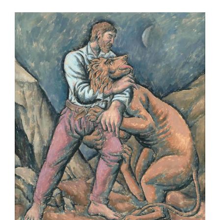
View
Larger
Image