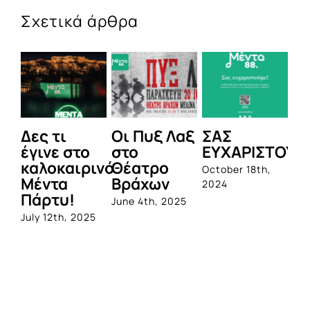
Σχετικά άρθρα
ς τι
Οι Πυξ Λαξ
ΣΑΣ
BIOTIX:
ινε στο
στο
ΕΥΧΑΡΙΣΤΟΥΜΕ!
1η
λοκαιρινό
Θέατρο
ολοκλη
October 18th,
ντα
Βράχων
σειρά
2024
ρτυ!
προβιο
June 4th, 2025
από τη
y 12th, 2025
Quest
June 1st, 2