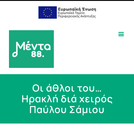
Οι άθλοι του…
Ηρακλή διά χειρός
Παύλου Σάμιου