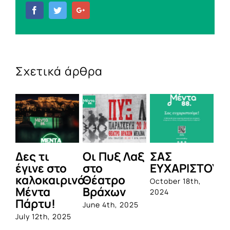
Facebook
Twitter
Google+
Σχετικά άρθρα
Δες τι
Οι Πυξ Λαξ
ΣΑΣ
BI
έγινε στο
στο
ΕΥΧΑΡΙΣΤΟΥΜ
1η
καλοκαιρινό
Θέατρο
ο
October 18th,
Μέντα
Βράχων
σ
2024
Πάρτυ!
πρ
June 4th, 2025
απ
July 12th, 2025
Q