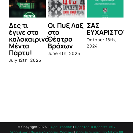
Δες τι
Οι Πυξ Λαξ
ΣΑΣ
BI
έγινε στο
στο
ΕΥΧΑΡΙΣΤΟΥΜ
1η
καλοκαιρινό
Θέατρο
ο
October 18th,
Μέντα
Βράχων
σε
2024
Πάρτυ!
πρ
June 4th, 2025
απ
July 12th, 2025
Q
Jun
© Copyright
2026 |
Όροι χρήσης
|
Προστασία προσωπικών
δεδομένων
|
Πολιτική Χρήσης Cookies
|
Όροι διαγωνισμών Mέντα 88