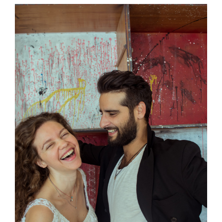
View
Larger
Image