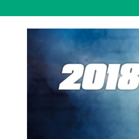
View
Larger
Image