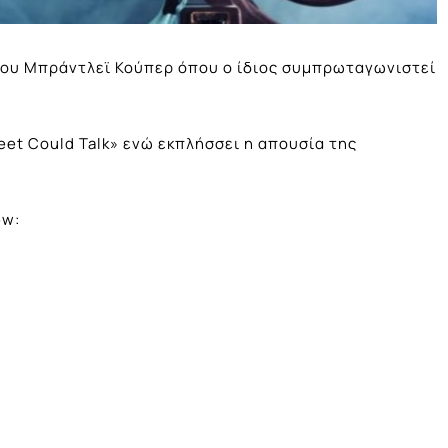
 του Μπράντλεϊ Κούπερ όπου ο ίδιος συμπρωταγωνιστεί
reet Could Talk» ενώ εκπλήσσει η απουσία της
ew: