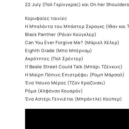
22 July (Πολ Γκρίνγκρας) και On her Shoulde
Κορυφαίες ταινίες
H Μπαλάντα του Μπάστερ Σκραγκς (Ιθαν και 
Black Panther (Ράιαν Κούγκλερ)
Can You Ever Forgive Me? (Μάριελ Χέλερ)
Eighth Grade (Μπο Μπέρναμ)
Ακρότητες (Πολ Σρέντερ)
If Beale Street Could Talk (Μπάρι Τζένκινς)
Η Μαίρη Πόπινς Επιστρέφει (Ρομπ Μάρσαλ)
Ένα Ήσυχο Μέρος (Τζον Κραζίνσκι)
Ρόμα (Αλφόνσο Κουαρόν)
Ένα Αστέρι Γεννιέται (Μπράντλεϊ Κούπερ)