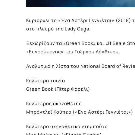
Κυριαρχεί το «Ένα Αστέρι Γεννιέται» (2018)
στο πλευρό της Lady Gaga.
Ξεχωρίζουν τα «Green Book» και «If Beale St
«Ευνοούμενης» του Γιώργου Λάνθιμου.
Αναλυτικά η λίστα του National Board of Revi
Καλύτερη ταινία
Green Book (Πίτερ Φαρέλι)
Καλύτερος σκηνοθέτης
Μπράντλεϊ Κούπερ («Ένα Αστέρι Γεννιέται»)
Καλύτερο σκηνοθετικό ντεμπούτο
Μπο Μπέρναμ («Eighth Grade»)