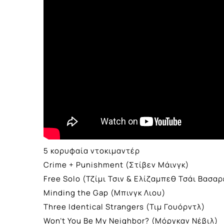
5 κορυφαία ντοκιμαντέρ
Crime + Punishment (Στίβεν Μάινγκ)
Free Solo (Τζίμι Τσιν & Ελίζαμπεθ Τσάι Βασαρ
Minding the Gap (Μπινγκ Λιου)
Three Identical Strangers (Τιμ Γουόρντλ)
Won’t You Be My Neighbor? (Μόργκαν Νέβιλ)