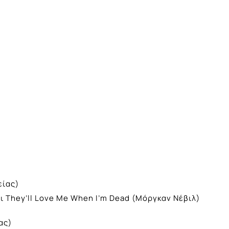
είας)
ι They’ll Love Me When I’m Dead (Μόργκαν Νέβιλ)
ας)