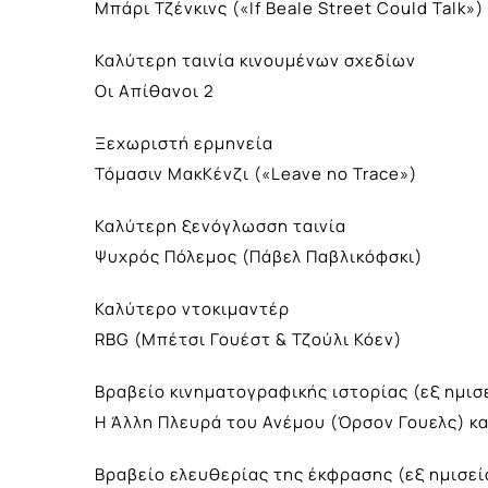
Μπάρι Τζένκινς («If Beale Street Could Talk»)
Καλύτερη ταινία κινουμένων σχεδίων
Οι Απίθανοι 2
Ξεχωριστή ερμηνεία
Τόμασιν ΜακΚένζι («Leave no Trace»)
Καλύτερη ξενόγλωσση ταινία
Ψυχρός Πόλεμος (Πάβελ Παβλικόφσκι)
Καλύτερο ντοκιμαντέρ
RBG (Μπέτσι Γουέστ & Τζούλι Κόεν)
Βραβείο κινηματογραφικής ιστορίας (εξ ημισ
Η Άλλη Πλευρά του Ανέμου (Όρσον Γουελς) κα
Βραβείο ελευθερίας της έκφρασης (εξ ημισεί