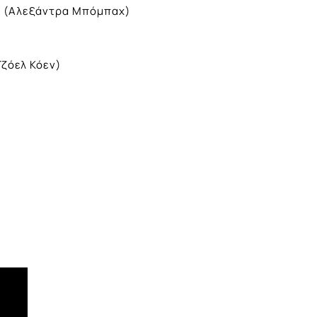
rs (Αλεξάντρα Μπόμπαχ)
Τζόελ Κόεν)