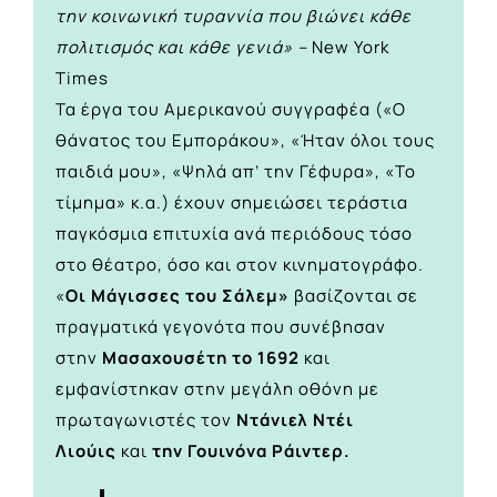
την κοινωνική τυραννία που βιώνει κάθε
πολιτισμός και κάθε γενιά» –
New York
Times
Τα έργα του Αμερικανού συγγραφέα («Ο
θάνατος του Εμποράκου», «Ήταν όλοι τους
παιδιά μου», «Ψηλά απ’ την Γέφυρα», «Το
τίμημα» κ.α.) έχουν σημειώσει τεράστια
παγκόσμια επιτυχία ανά περιόδους τόσο
στο θέατρο, όσο και στον κινηματογράφο.
«
Οι Μάγισσες του Σάλεμ»
βασίζονται σε
πραγματικά γεγονότα που συνέβησαν
στην
Μασαχουσέτη το 1692
και
εμφανίστηκαν στην μεγάλη οθόνη με
πρωταγωνιστές τον
Ντάνιελ Ντέι
Λιούις
και
την Γουινόνα Ράιντερ.