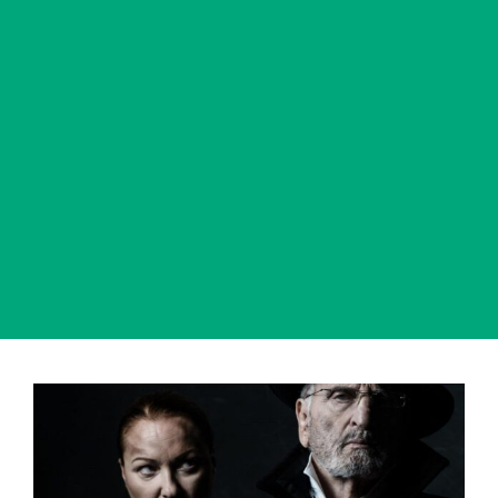
View
Larger
Image