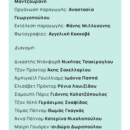
Μαντζουράνη
Οργάνωση παραγωγής:
Αναστασία
Γεωργοπούλου
Εκτέλεση παραγωγής:
Φάνης Μιλλεούνης
Φωτογραφίες:
Αγγελική Κοκκοβέ
Διανομή:
Δικαστής Ντάνφορθ
Νικήτας Τσακίρογλου
Τζον Πρόκτορ
Άκης Σακελλαρίου
Άμπιγκεϊλ Γουίλλιαμς
Ιωάννα Παππά
Ελισάβετ Πρόκτορ
Ρένια Λουιζίδου
Σαμουήλ Πάρις
Γιάννης Καλατζόπουλος
Τζον Χέηλ
Γεράσιμος Σκαφίδας
Τόμας Πάτναμ
Θωμάς Γκαγκάς
Άννα Πάτναμ
Κατερίνα Νικολοπούλου
Μαίρη Γουόρεν Ι
σιδώρα Δωροπούλου