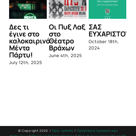
ες τι
Οι Πυξ Λαξ
ΣΑΣ
BIOTIX
γινε στο
στο
ΕΥΧΑΡΙΣΤΟΥΜΕ!
1η
αλοκαιρινό
Θέατρο
ολοκλ
October 18th,
έντα
Βράχων
σειρά
2024
άρτυ!
προβι
June 4th, 2025
από τ
ly 12th, 2025
Quest
June 1st,
© Copyright
2026 |
Όροι χρήσης
|
Προστασία προσωπικών