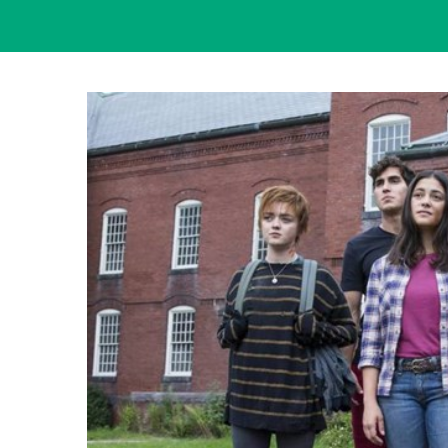
View
Larger
Image