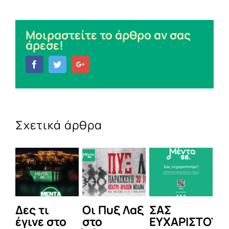
Μοιραστείτε το άρθρο αν σας
άρεσε!
Facebook
Twitter
Google+
Σχετικά άρθρα
Δες τι
Οι Πυξ Λαξ
ΣΑΣ
BI
έγινε στο
στο
ΕΥΧΑΡΙΣΤΟΥΜ
1η