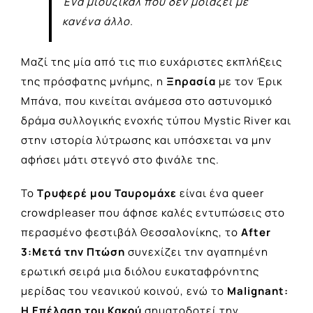
Ένα μιούζικαλ που δεν μοιάζει με
κανένα άλλο.
Μαζί της μία από τις πιο ευχάριστες εκπλήξεις
της πρόσφατης μνήμης, η
Ξηρασία
με τον Έρικ
Μπάνα, που κινείται ανάμεσα στο αστυνομικό
δράμα συλλογικής ενοχής τύπου Mystic River και
στην ιστορία λύτρωσης και υπόσχεται να μην
αφήσει μάτι στεγνό στο φινάλε της.
Το
Τρυφερέ μου Ταυρομάχε
είναι ένα queer
crowdpleaser που άφησε καλές εντυπώσεις στο
περασμένο φεστιβάλ Θεσσαλονίκης, το
After
3:Μετά την Πτώση
συνεχίζει την αγαπημένη
ερωτική σειρά μια διόλου ευκαταφρόνητης
μερίδας του νεανικού κοινού, ενώ το
Malignant:
Η Επέλαση του Κακού
σηματοδοτεί την