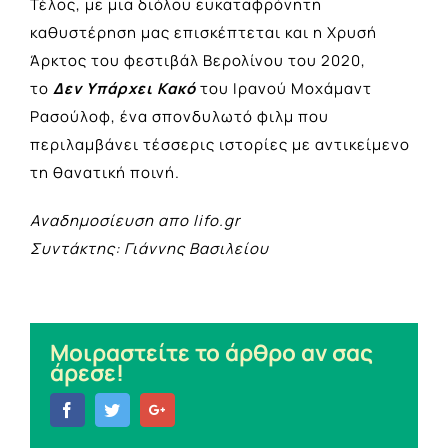
Τέλος, με μια διόλου ευκαταφρόνητη
καθυστέρηση μας επισκέπτεται και η Χρυσή
Άρκτος του φεστιβάλ Βερολίνου του 2020,
το
Δεν Υπάρχει Κακό
του Ιρανού Μοχάμαντ
Ρασούλοφ, ένα σπονδυλωτό φιλμ που
περιλαμβάνει τέσσερις ιστορίες με αντικείμενο
τη θανατική ποινή.
Αναδημοσίευση απο lifo.gr
Συντάκτης: Γιάννης Βασιλείου
Μοιραστείτε το άρθρο αν σας
άρεσε!
Facebook
Twitter
Google+