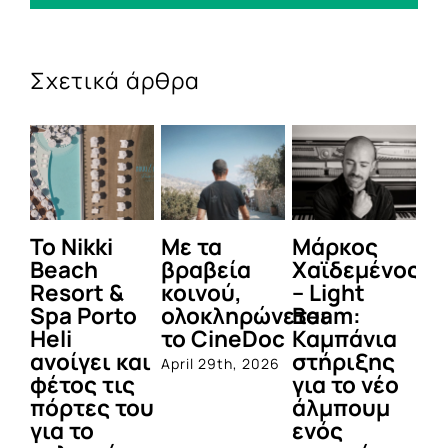
Σχετικά άρθρα
To Nikki
Με τα
Μάρκος
Δε
Beach
βραβεία
Χαϊδεμένος
έγ
Resort &
κοινού,
– Light
κα
Spa Porto
ολοκληρώνεται
Beam:
Μ
Heli
το CineDoc
Καμπάνια
Π
ανοίγει και
στήριξης
April 29th, 2026
Jul
φέτος τις
για το νέο
πόρτες του
άλμπουμ
για το
ενός