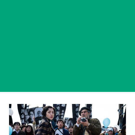
View
Larger
Image