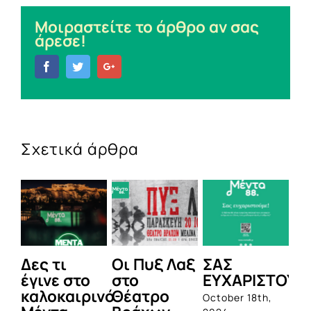
Μοιραστείτε το άρθρο αν σας
άρεσε!
Facebook
Twitter
Google+
Σχετικά άρθρα
Δες τι
Οι Πυξ Λαξ
ΣΑΣ
BI
έγινε στο
στο
ΕΥΧΑΡΙΣΤΟΥΜ
1η
καλοκαιρινό
Θέατρο
ο
October 18th,