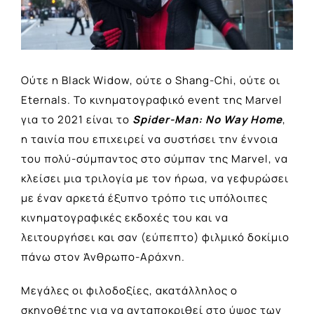
Ούτε η Black Widow, oύτε ο Shang-Chi, ούτε οι
Eternals. Το κινηματογραφικό event της Marvel
για το 2021 είναι το
Spider-Man
:
No
Way
Home
,
η ταινία που επιχειρεί να συστήσει την έννοια
του πολύ-σύμπαντος στο σύμπαν της Marvel, να
κλείσει μια τριλογία με τον ήρωα, να γεφυρώσει
με έναν αρκετά έξυπνο τρόπο τις υπόλοιπες
κινηματογραφικές εκδοχές του και να
λειτουργήσει και σαν (εύπεπτο) φιλμικό δοκίμιο
πάνω στον Άνθρωπο-Αράχνη.
Μεγάλες οι φιλοδοξίες, ακατάλληλος ο
σκηνοθέτης για να ανταποκριθεί στο ύψος των