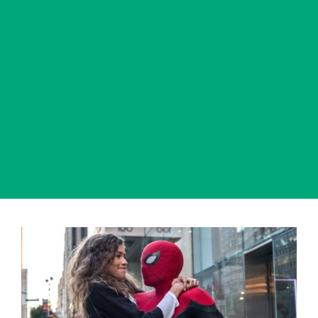
View
Larger
Image