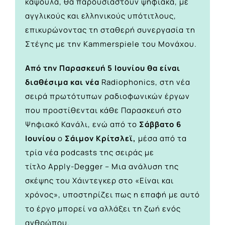
κάψουλα, θα παρουσιαστούν ψηφιακά, με
αγγλικούς και ελληνικούς υπότιτλους,
επικυρώνοντας τη σταθερή συνεργασία τη
Στέγης με την Kammerspiele του Μονάχου.
Από την Παρασκευή 5 Ιουνίου θα είναι
διαθέσιμα και νέα
Radiophonics
, στη νέα
σειρά πρωτότυπων ραδιοφωνικών έργων
που προστίθενται κάθε Παρασκευή στο
Ψηφιακό Κανάλι, ενώ από το
Σάββατο 6
Ιουνίου
ο
Σάιμον Κρίτσλεϊ,
μέσα από τα
τρία νέα podcasts της σειράς με
τίτλο
Apply-Degger – Μια ανάλυση της
σκέψης του Χάιντεγκερ στο «Είναι και
χρόνος»
, υποστηρίζει πως η επαφή με αυτό
το έργο μπορεί να αλλάξει τη ζωή ενός
ανθρώπου.