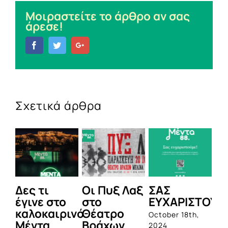
Μοιραστείτε το άρθρο αν σας
άρεσε!
Facebook
Twitter
Google+
Σχετικά άρθρα
ες τι
Οι Πυξ Λαξ
ΣΑΣ
BIOTIX
γινε στο
στο
ΕΥΧΑΡΙΣΤΟΥΜΕ!
1η
αλοκαιρινό
Θέατρο
ολοκλ
October 18th,
έντα
Βράχων
σειρά
2024