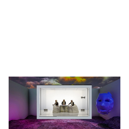
View
Larger
Image