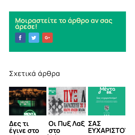
Μοιραστείτε το άρθρο αν σας
άρεσε!
Facebook
Twitter
Google+
Σχετικά άρθρα
Δες τι
Οι Πυξ Λαξ
ΣΑΣ
BI
έγινε στο
στο
ΕΥΧΑΡΙΣΤΟΥΜ
1η