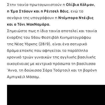
Στην ταινία πρωταγωνιστούν η
Ολίβια Κόλμαν,
η Έμα Στόουν και η Ρέιτσελ Βάις
, ενώ το
σενάριο της υπογράφουν η
Ντέμπορα Ντέιβις
και ο Τόνι ΜακΝαμάρα.
Σημειώστε πως η ίδια ταινία αποτελεί και ταινία
έναρξης του 56ου Φεστιβάλ Κινηματογράφου
της Νέας Υόρκης (28/9), είναι ένα σατυρικό
δράμα εποχής που αφηγείται το παράλληλο
χρονικό τριών γυναικών της αγγλικής βασιλικής
οικογένειας με κεντρικά πρόσωπα τη βασίλισσα
‘Αννα, τη δούκισσα Σάρα Τσόρτσιλ και τη βαρόνη
Αμπιγκέιλ Μάσαμ.