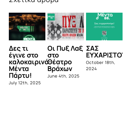
Δες τι
Οι Πυξ Λαξ
ΣΑΣ
BI
έγινε στο
στο
ΕΥΧΑΡΙΣΤΟΥΜ
1η
καλοκαιρινό
Θέατρο
ο
October 18th,
Μέντα
Βράχων
σ
2024
Πάρτυ!
πρ
June 4th, 2025
απ
July 12th, 2025
Q
Jun