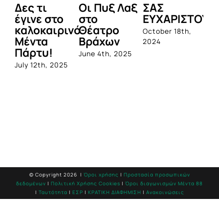
Δες τι
Οι Πυξ Λαξ
ΣΑΣ
BI
έγινε στο
στο
ΕΥΧΑΡΙΣΤΟΥΜ
1η
καλοκαιρινό
Θέατρο
ο
October 18th,
Μέντα
Βράχων
σ
2024
Πάρτυ!
πρ
June 4th, 2025
απ
July 12th, 2025
Q
Jun
© Copyright
2026 |
Όροι χρήσης
|
Προστασία προσωπικών
δεδομένων
|
Πολιτική Χρήσης Cookies
|
Όροι διαγωνισμών Mέντα 88
|
Ταυτότητα
|
ΕΣΡ
|
ΚΡΑΤΙΚΗ ΔΙΑΦΗΜΙΣΗ
|
Ανακοινώσεις