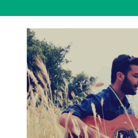
View
Larger
Image