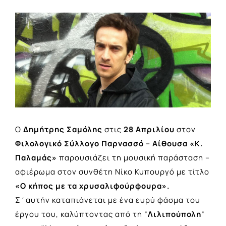
View
Larger
Image
Ο
Δημήτρης Σαμόλης
στις
28 Απριλίου
στον
Φιλολογικό Σύλλογο Παρνασσό – Αίθουσα «Κ.
Παλαμάς»
παρουσιάζει τη μουσική παράσταση –
αφιέρωμα στον συνθέτη Νίκο Κυπουργό με τίτλο
«Ο κήπος με τα χρυσαλιφούρφουρα».
Σ΄αυτήν καταπιάνεται με ένα ευρύ φάσμα του
έργου του, καλύπτοντας από τη “
Λιλιπούπολη
”