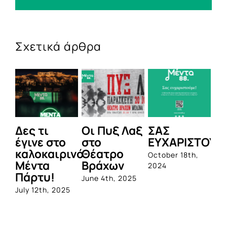
Σχετικά άρθρα
Δες τι
Οι Πυξ Λαξ
ΣΑΣ
BI
έγινε στο
στο
ΕΥΧΑΡΙΣΤΟΥΜ
1η
καλοκαιρινό
Θέατρο
ο
October 18th,
Μέντα
Βράχων
σ
2024
Πάρτυ!
πρ
June 4th, 2025
απ
July 12th, 2025
Q
Jun