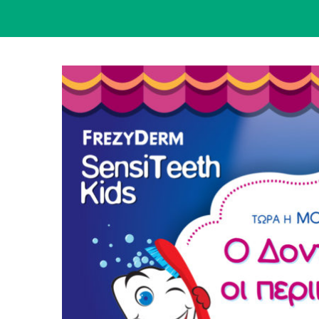
View
Larger
Image