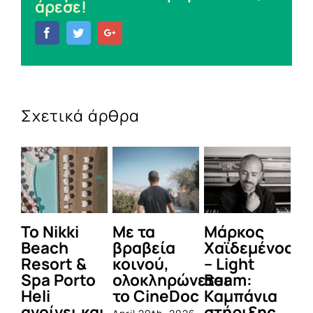
άρεσε!
Facebook
Twitter
Google+
Σχετικά άρθρα
To Nikki
Με τα
Μάρκος
Δε
Beach
βραβεία
Χαϊδεμένος
έγ
Resort &
κοινού,
– Light
κα
Spa Porto
ολοκληρώνεται
Beam:
Μ
Heli
το CineDoc
Καμπάνια
Π
ανοίγει και
στήριξης