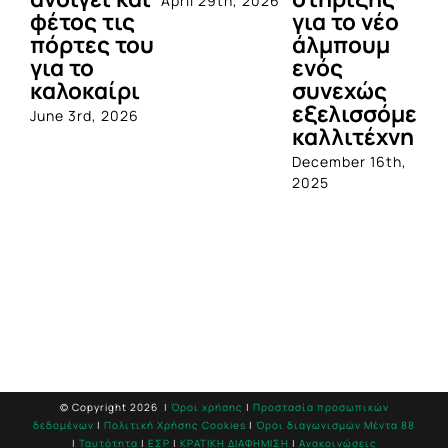
April 29th, 2026
Jul
φέτος τις
για το νέο
πόρτες του
άλμπουμ
για το
ενός
καλοκαίρι
συνεχώς
εξελισσόμενο
June 3rd, 2026
καλλιτέχνη
December 16th,
2025
© Copyright
2026 |
Όροι χρήσης
|
Προστασία προσωπικών
δεδομένων
|
Πολιτική Χρήσης Cookies
|
Όροι διαγωνισμών Mέντα 88
|
Ταυτότητα
|
ΕΣΡ
|
ΚΡΑΤΙΚΗ ΔΙΑΦΗΜΙΣΗ
|
Ανακοινώσεις