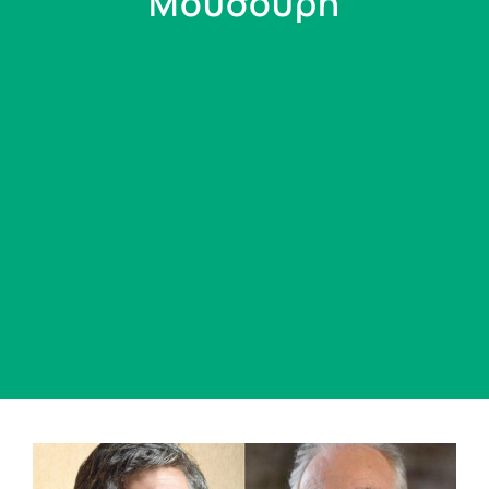
Μουσούρη
View
Larger