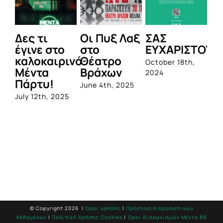
Δες τι
Οι Πυξ Λαξ
ΣΑΣ
BI
έγινε στο
στο
ΕΥΧΑΡΙΣΤΟΥΜ
1η
καλοκαιρινό
Θέατρο
ο
October 18th,
Μέντα
Βράχων
σ
2024
Πάρτυ!
πρ
June 4th, 2025
απ
July 12th, 2025
Q
Jun
© Copyright
2026 |
Όροι χρήσης
|
Προστασία προσωπικών
δεδομένων
|
Πολιτική Χρήσης Cookies
|
Όροι διαγωνισμών Mέντα 88