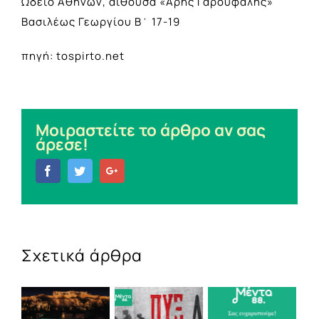
Ωδείο Αθηνών, αίθουσα «Άρης Γαρουφαλής»
Βασιλέως Γεωργίου Β΄ 17-19
πηγή: tospirto.net
Μοιραστείτε το άρθρο αν σας
άρεσε!
Facebook
Twitter
Google+
Σχετικά άρθρα