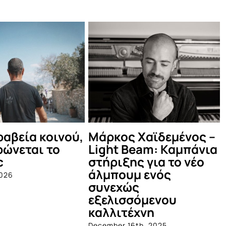
ινε στο
Οι Πυξ Λαξ στο
Σ
ρινό Μέντα
Θέατρο Βράχων
Oc
June 4th, 2025
5