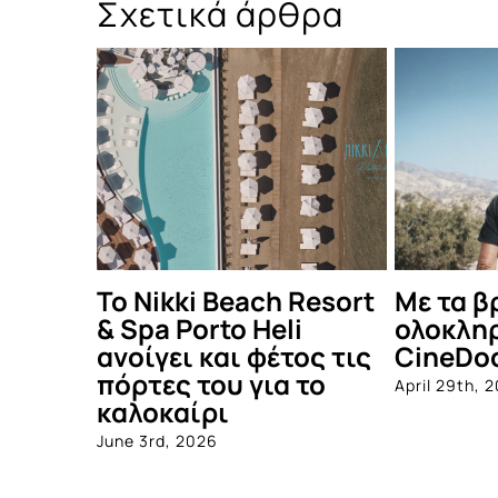
Σχετικά άρθρα
οινού,
Μάρκος Χαϊδεμένος –
Δες τι έγ
το
Light Beam: Καμπάνια
καλοκαι
στήριξης για το νέο
Πάρτυ!
άλμπουμ ενός
July 12th, 202
συνεχώς
εξελισσόμενου
καλλιτέχνη
December 16th, 2025