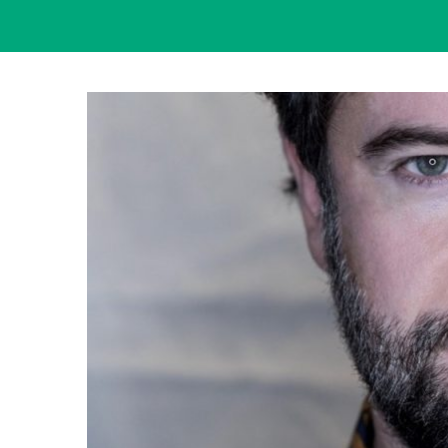
View
Larger
Image