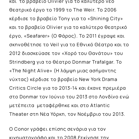
και το βραβείο Olivier για το καλύτερο νέο
θεατρικό έργο το 1999 το The Weir. Το 2006
κέρδισε το βραβείο Tony για το «Shining City»
και το βραβείο Olivier για το καλύτερο θεατρικό
έργο, «Seafarer» (Ο Φάρος). Το 2011 έγραψε και
σκηνοθέτησε το Veil για το Εθνικό Θέατρο και το
2012 διασκεύασε τον «Χορό του Θανάτου» του
Strindberg για το θέατρο Donmar Trafalgar. Το
«The Night Alive» (Η λάμψη μιας ασήμαντης
νύχτας) κέρδισε το βραβείο New York Drama
Critics Circle για το 2013-14 και έκανε πρεμιέρα
στο Donmar τον Ιούνιο του 2013 στο Λονδίνο ενώ
μετέπειτα μεταφέρθηκε και στο Atlantic
Theater στη Νέα Υόρκη, τον Νοέμβριο του 2013.
Ο Conor γράφει επίσης σενάρια για τον
κινηματογράφο και το 2008 ξεκίνησε την