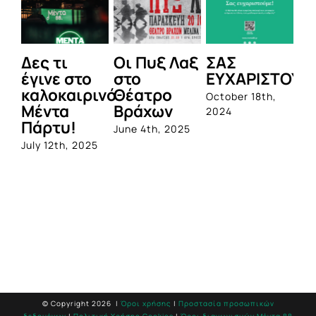
Δες τι
Οι Πυξ Λαξ
ΣΑΣ
BI
έγινε στο
στο
ΕΥΧΑΡΙΣΤΟΥΜ
1η
καλοκαιρινό
Θέατρο
ο
October 18th,
Μέντα
Βράχων
σε
2024
Πάρτυ!
πρ
June 4th, 2025
απ
July 12th, 2025
Q
Jun
© Copyright
2026 |
Όροι χρήσης
|
Προστασία προσωπικών