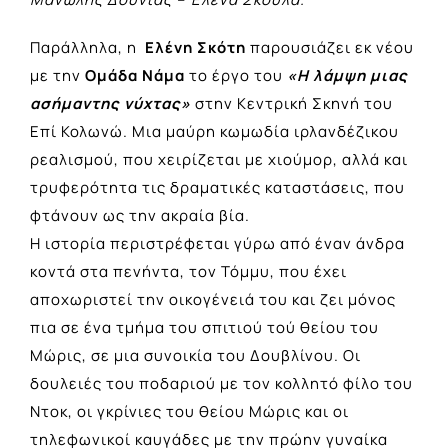
Παράλληλα, η
Ελένη Σκότη
παρουσιάζει εκ νέου
με την
Ομάδα Νάμα
το έργο του
«Η λάμψη μιας
ασήμαντης νύχτας»
στην Κεντρική Σκηνή του
Επί Κολωνώ. Μια μαύρη κωμωδία ιρλανδέζικου
ρεαλισμού, που χειρίζεται με χιούμορ, αλλά και
τρυφερότητα τις δραματικές καταστάσεις, που
φτάνουν ως την ακραία βία.
Η ιστορία περιστρέφεται γύρω από έναν άνδρα
κοντά στα πενήντα, τον Τόμμυ, που έχει
αποχωριστεί την οικογένειά του και ζει μόνος
πια σε ένα τμήμα του σπιτιού τού θείου του
Μώρις, σε μια συνοικία του Δουβλίνου. Οι
δουλειές του ποδαριού με τον κολλητό φίλο του
Ντοκ, οι γκρίνιες του θείου Μώρις και οι
τηλεφωνικοί καυγάδες με την πρώην γυναίκα