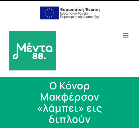
Ο Κόνορ
Μακφέρσον
«λάμπει» εις
διπλούν