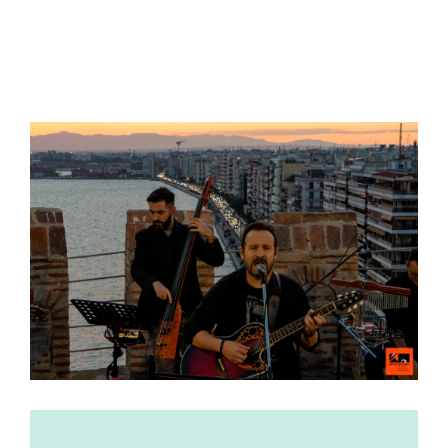
View
Larger
Image