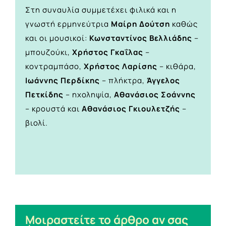
Στη συναυλία συμμετέχει φιλικά και η
γνωστή ερμηνεύτρια
Μαίρη Δούτση
καθώς
και οι μουσικοί:
Κωνσταντίνος Βελλιάδης
–
μπουζούκι,
Χρήστος Γκαΐλας
–
κοντραμπάσο,
Χρήστος Λαρίσης
– κιθάρα,
Ιωάννης Περδίκης
– πλήκτρα,
Άγγελος
Πετκίδης
– ηχοληψία,
Αθανάσιος Σοάννης
– κρουστά και
Αθανάσιος Γκιουλετζής
–
βιολί.
Μοιραστείτε το άρθρο αν σας