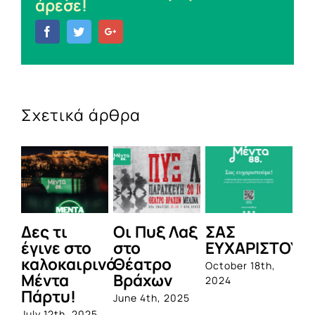
άρεσε!
Facebook
Twitter
Google+
Σχετικά άρθρα
Δες τι
Οι Πυξ Λαξ
ΣΑΣ
BI
έγινε στο
στο
ΕΥΧΑΡΙΣΤΟΥΜ
1η
καλοκαιρινό
Θέατρο
ο
October 18th,
Μέντα
Βράχων
σ
2024
Πάρτυ!
πρ
June 4th, 2025
απ
July 12th, 2025