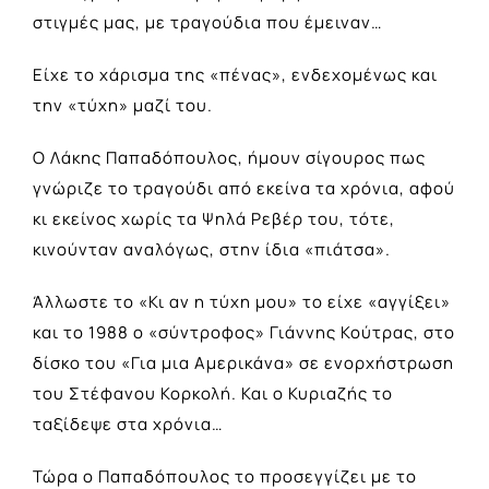
στιγμές μας, με τραγούδια που έμειναν…
Είχε το χάρισμα της «πένας», ενδεχομένως και
την «τύχη» μαζί του.
Ο Λάκης Παπαδόπουλος, ήμουν σίγουρος πως
γνώριζε το τραγούδι από εκείνα τα χρόνια, αφού
κι εκείνος χωρίς τα Ψηλά Ρεβέρ του, τότε,
κινούνταν αναλόγως, στην ίδια «πιάτσα».
Άλλωστε το «Κι αν η τύχη μου» το είχε «αγγίξει»
και το 1988 ο «σύντροφος» Γιάννης Κούτρας, στο
δίσκο του «Για μια Αμερικάνα» σε ενορχήστρωση
του Στέφανου Κορκολή. Και ο Κυριαζής το
ταξίδεψε στα χρόνια…
Τώρα ο Παπαδόπουλος το προσεγγίζει με το