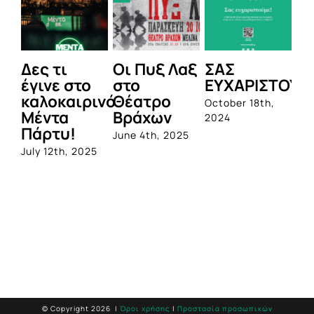
Δες τι
Οι Πυξ Λαξ
ΣΑΣ
BI
έγινε στο
στο
ΕΥΧΑΡΙΣΤΟΥΜ
1η
καλοκαιρινό
Θέατρο
ο
October 18th,
Μέντα
Βράχων
σ
2024
Πάρτυ!
πρ
June 4th, 2025
απ
July 12th, 2025
Q
Jun
© Copyright
2026 |
Όροι χρήσης
|
Προστασία προσωπικών