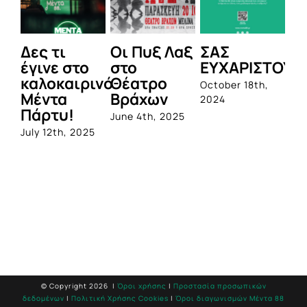
Δες τι
Οι Πυξ Λαξ
ΣΑΣ
BI
έγινε στο
στο
ΕΥΧΑΡΙΣΤΟΥΜ
1η
καλοκαιρινό
Θέατρο
ο
October 18th,
Μέντα
Βράχων
σ
2024
Πάρτυ!
πρ
June 4th, 2025
απ
July 12th, 2025
Q
Jun
© Copyright
2026 |
Όροι χρήσης
|
Προστασία προσωπικών
δεδομένων
|
Πολιτική Χρήσης Cookies
|
Όροι διαγωνισμών Mέντα 88