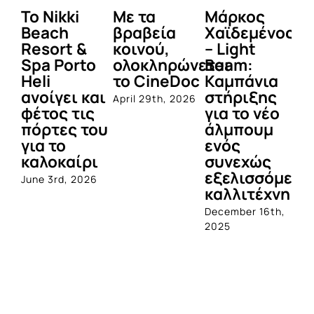
To Nikki
Με τα
Μάρκος
Δε
Beach
βραβεία
Χαϊδεμένος
έγ
Resort &
κοινού,
– Light
κα
Spa Porto
ολοκληρώνεται
Beam:
Μ
Heli
το CineDoc
Καμπάνια
Π
ανοίγει και
στήριξης
April 29th, 2026
Jul
φέτος τις
για το νέο
πόρτες του
άλμπουμ
για το
ενός
καλοκαίρι
συνεχώς
εξελισσόμενο
June 3rd, 2026
καλλιτέχνη
December 16th,
2025