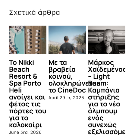
Σχετικά άρθρα
To Nikki
Με τα
Μάρκος
Δε
Beach
βραβεία
Χαϊδεμένος
έγ
Resort &
κοινού,
– Light
κα
Spa Porto
ολοκληρώνεται
Beam:
Μ
Heli
το CineDoc
Καμπάνια
Π
ανοίγει και
στήριξης
April 29th, 2026
Jul
φέτος τις
για το νέο
πόρτες του
άλμπουμ
για το
ενός
καλοκαίρι
συνεχώς
εξελισσόμενο
June 3rd, 2026