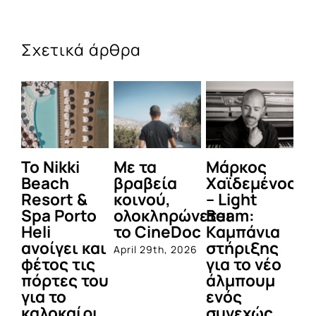
Σχετικά άρθρα
To Nikki
Με τα
Μάρκος
Δε
Beach
βραβεία
Χαϊδεμένος
έγ
Resort &
κοινού,
– Light
κα
Spa Porto
ολοκληρώνεται
Beam:
Μ
Heli
το CineDoc
Καμπάνια
Π
ανοίγει και
στήριξης
April 29th, 2026
Jul
φέτος τις
για το νέο
πόρτες του
άλμπουμ
για το
ενός
καλοκαίρι
συνεχώς