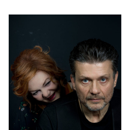
View
Larger
Image