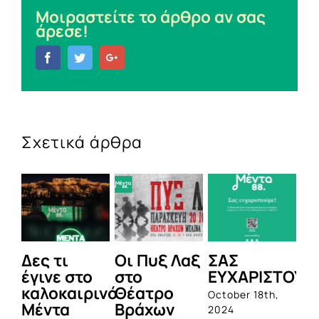
Μοιραστείτε το άρθρο αν σας
άρεσε!
Facebook
Twitter
Google+
Σχετικά άρθρα
Δες τι
Οι Πυξ Λαξ
ΣΑΣ
BI
έγινε στο
στο
ΕΥΧΑΡΙΣΤΟΥΜ
1η
καλοκαιρινό
Θέατρο
ο
October 18th,
Μέντα
Βράχων
σ
2024