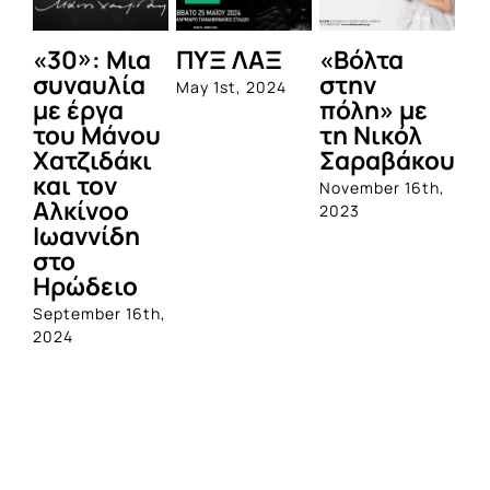
«30»: Μια
ΠΥΞ ΛΑΞ
«Βόλτα
Η
συναυλία
στην
ισ
May 1st, 2024
με έργα
πόλη» με
το
του Μάνου
τη Νικόλ
Μέ
Χατζιδάκι
Σαραβάκου
May
και τον
November 16th,
Αλκίνοο
2023
Ιωαννίδη
στο
Ηρώδειο
September 16th,
2024