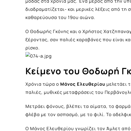
μόδας στα χρόνια μας. Ένα μέρος από την υπ
διαδραματίζεται- και μερικές λέξεις από τη
καθαρεύουσα του 19ου αιώνα.
Ο Θοδωρής Γκόνης και ο Χρήστος Χατζηπανα
ξέροντας, σαν παλιές καραβάνες που είναι κα
ρίσκο.
Κείμενο του Θοδωρή Γ
Χρόνια τώρα ο
Μάνος Ελευθερίου
μελετάει τ
παλιές, μυθικές μεταφράσεις του Περβάνογλο
Μετράει φόνους, βλέπει τα αίματα, το φαρμάκ
φλέβα με τον ασπασμό, με το φιλί. Το αδελφικ
Ο Μάνος Ελευθερίου γνωρίζει τον Άμλετ από 