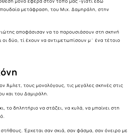
όθεση μόνο έφερα στον τόπο μας -γιατί εδώ
 σπουδαία μετάφραση, του Μιχ. Δαμηράλη, στην
γιώτης αποφάσισαν να το παρουσιάσουν στη σκηνή
ι οι δύο, τί έχουν να αντιμετωπίσουν μ΄ ένα τέτοιο
κόνη
ον Άμλετ, τους μονολόγους, τις μεγάλες σκηνές στις
υ και του Δαμιράλη.
ι, το δηλητήριο να στάζει, να κυλά, να μπαίνει στη
ό.
στήθους. Έρχεται σαν σκιά, σαν φάσμα, σαν όνειρο με