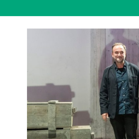
View
Larger
Image