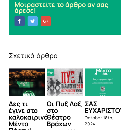
Μοιραστείτε το άρθρο αν σας
άρεσε!
Facebook
Twitter
Google+
Σχετικά άρθρα
Δες τι
Οι Πυξ Λαξ
ΣΑΣ
BI
έγινε στο
στο
ΕΥΧΑΡΙΣΤΟΥΜ
1η
καλοκαιρινό
Θέατρο
ο
October 18th,
Μέντα
Βράχων
σ
2024