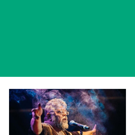
View
Larger
Image