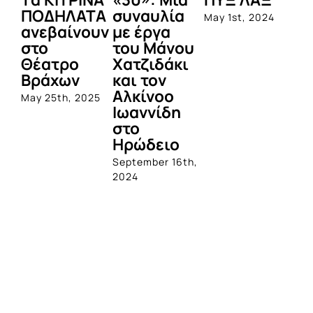
ΠΟΔΗΛΑΤΑ
συναυλία
σ
May 1st, 2024
ανεβαίνουν
με έργα
πό
στο
του Μάνου
τη
Θέατρο
Χατζιδάκι
Σ
Βράχων
και τον
Nov
Αλκίνοο
20
May 25th, 2025
Ιωαννίδη
στο
Ηρώδειο
September 16th,
2024