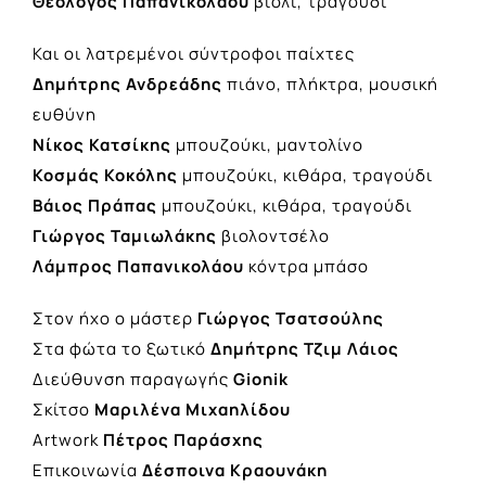
Θεολόγος Παπανικολάου
βιολί, τραγούδι
Και οι λατρεμένοι σύντροφοι παίχτες
Δημήτρης Ανδρεάδης
πιάνο, πλήκτρα, μουσική
ευθύνη
Νίκος Κατσίκης
μπουζούκι, μαντολίνο
Κοσμάς Κοκόλης
μπουζούκι, κιθάρα, τραγούδι
Βάιος Πράπας
μπουζούκι, κιθάρα, τραγούδι
Γιώργος Ταμιωλάκης
βιολοντσέλο
Λάμπρος Παπανικολάου
κόντρα μπάσο
Στον ήχο ο μάστερ
Γιώργος Τσατσούλης
Στα φώτα το ξωτικό
Δημήτρης Τζιμ Λάιος
Διεύθυνση παραγωγής
Gionik
Σκίτσο
Μαριλένα Μιχαηλίδου
Artwork
Πέτρος Παράσχης
Επικοινωνία
Δέσποινα Κραουνάκη