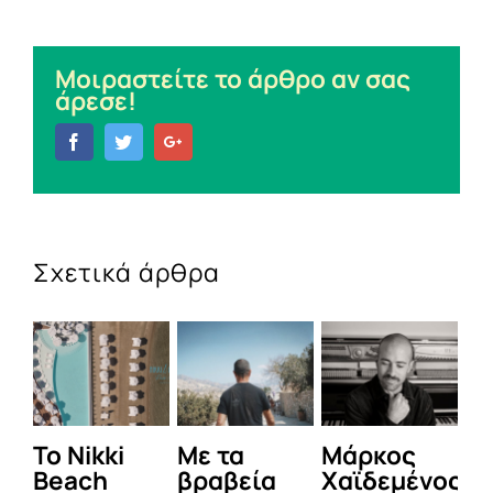
Μοιραστείτε το άρθρο αν σας
άρεσε!
Facebook
Twitter
Google+
Σχετικά άρθρα
To Nikki
Με τα
Μάρκος
Δε
Beach
βραβεία
Χαϊδεμένος
έγ