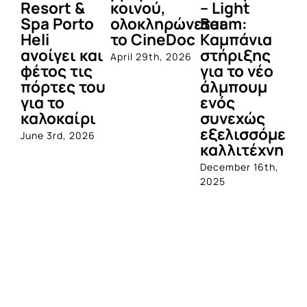
Resort &
κοινού,
– Light
κα
Spa Porto
ολοκληρώνεται
Beam:
Μ
Heli
το CineDoc
Καμπάνια
Π
ανοίγει και
στήριξης
April 29th, 2026
Jul
φέτος τις
για το νέο
πόρτες του
άλμπουμ
για το
ενός
καλοκαίρι
συνεχώς
εξελισσόμενο
June 3rd, 2026
καλλιτέχνη
December 16th,
2025